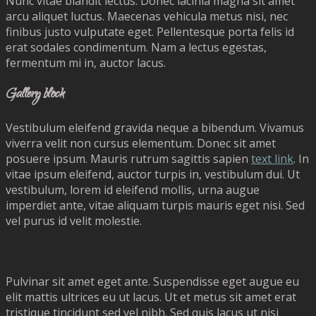
Nunc vitae blandit lectus. Donec lacinia magna sit amet
arcu aliquet luctus. Maecenas vehicula metus nisi, nec
finibus justo vulputate eget. Pellentesque porta felis id
erat sodales condimentum. Nam a lectus egestas,
fermentum mi in, auctor lacus.
Gallery block
Vestibulum eleifend gravida neque a bibendum. Vivamus
viverra velit non cursus elementum. Donec sit amet
posuere ipsum. Mauris rutrum sagittis sapien
text link
. In
vitae ipsum eleifend, auctor turpis in, vestibulum dui. Ut
vestibulum, lorem id eleifend mollis, urna augue
imperdiet ante, vitae aliquam turpis mauris eget nisi. Sed
vel purus id velit molestie.
Pulvinar sit amet eget ante. Suspendisse eget augue eu
elit mattis ultrices eu ut lacus. Ut et metus sit amet erat
tristique tincidunt sed vel nibh. Sed quis lacus ut nisi