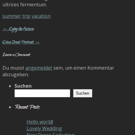
ultrices fermentum.
summer
trip
vacation
← Enjoy the Nature
Erica Street Portrait →
Leave a Comment
Du musst
angemeldet
sein, um einen Kommentar
abzugeben.
Suchen
Suchen
Recent Posts
Hello world!
Lovely Wedding
New Dress Collection